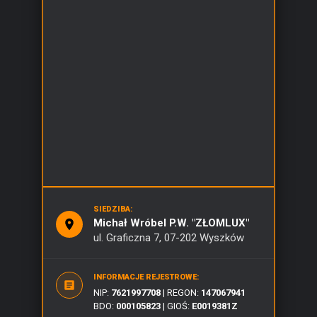
SIEDZIBA:
Michał Wróbel P.W. "ZŁOMLUX"
ul. Graficzna 7, 07-202 Wyszków
INFORMACJE REJESTROWE:
NIP:
762​199​7708
| REGON:
147​067​941
BDO:
000​105​823
| GIOŚ:
E00​193​81Z