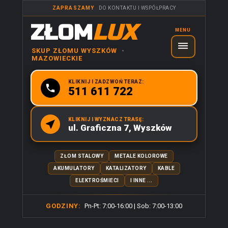
ZAPRASZAMY
DO KONTAKTU I WSPÓŁPRACY
ZŁOM
LUX
MENU
SKUP ZŁOMU WYSZKÓW
•
MAZOWIECKIE
KLIKNIJ I ZADZWOŃ TERAZ:
511 611 722
KLIKNIJ I WYZNACZ TRASĘ:
ul. Graficzna 7, Wyszków
ZŁOM STALOWY
METALE KOLOROWE
AKUMULATORY
KATALIZATORY
KABLE
ELEKTROŚMIECI
I INNE ...
GODZINY:
Pn-Pt: 7:00-16:00 | Sob: 7:00-13:00