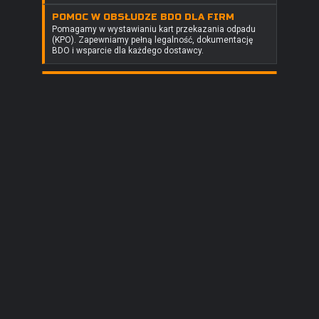
POMOC W OBSŁUDZE BDO DLA FIRM
Pomagamy w wystawianiu kart przekazania odpadu
(KPO). Zapewniamy pełną legalność, dokumentację
BDO i wsparcie dla każdego dostawcy.
SKUP ZŁOMU STALOWEGO WYSZKÓW –
SKUP METALI KOLOROWYCH I
NAJLEPSZE CENY
KATALIZATORÓW ZŁOMLUX